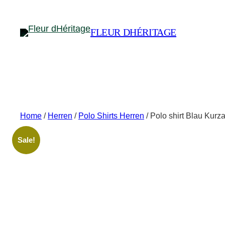
Skip
to
FLEUR DHÉRITAGE
content
Home
/
Herren
/
Polo Shirts Herren
/ Polo shirt Blau Kurz
Sale!