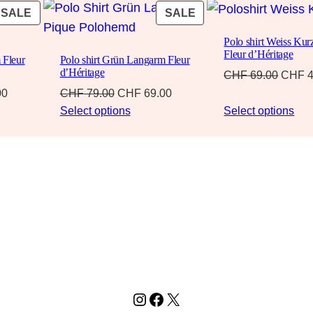
PRODUCT
PRODUCT
SALE
SALE
ON
ON
Polo shirt Weiss Ku
SALE
SALE
Fleur d’Héritage
 Fleur
Polo shirt Grün Langarm Fleur
d’Héritage
Origin
CHF
69.00
CHF
4
price
Current
Original
Current
00
CHF
79.00
CHF
69.00
was:
price
price
price
Select options
Select options
CHF 6
is:
was:
is:
0.
CHF 49.00.
CHF 79.00.
CHF 69.00.
Instagram
Facebook
X