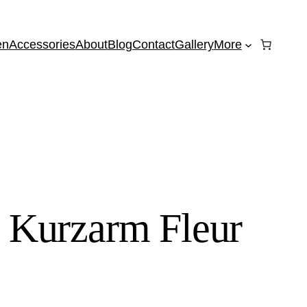
en
Accessories
About
Blog
Contact
Gallery
More
u Kurzarm Fleur