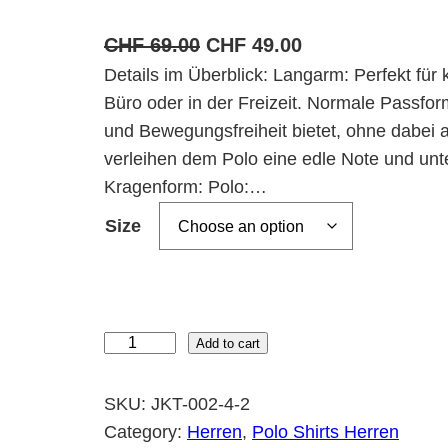
O
C
CHF
69.00
CHF
49.00
Details im Überblick: Langarm: Perfekt für k
r
u
Büro oder in der Freizeit. Normale Passfor
i
r
und Bewegungsfreiheit bietet, ohne dabei au
g
r
verleihen dem Polo eine edle Note und unt
i
e
Kragenform: Polo:…
n
n
Size
a
t
l
p
p
r
r
i
P
Add to cart
i
c
o
c
e
l
SKU:
JKT-002-4-2
e
i
o
Category:
Herren
, 
Polo Shirts Herren