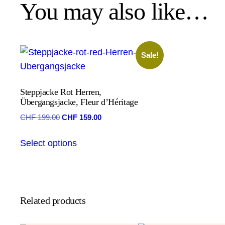
You may also like…
Sale!
Steppjacke Rot Herren,
Übergangsjacke, Fleur d’Héritage
Original
Current
CHF
199.00
CHF
159.00
price
price
This
was:
is:
Select options
product
CHF 199.00.
CHF 159.00.
has
multiple
variants.
Related products
The
options