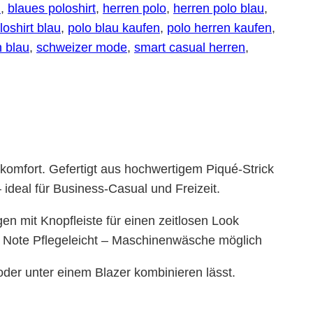
n
, 
blaues poloshirt
, 
herren polo
, 
herren polo blau
, 
loshirt blau
, 
polo blau kaufen
, 
polo herren kaufen
, 
n blau
, 
schweizer mode
, 
smart casual herren
, 
komfort. Gefertigt aus hochwertigem Piqué-Strick
ideal für Business-Casual und Freizeit.
n mit Knopfleiste für einen zeitlosen Look
ge Note Pflegeleicht – Maschinenwäsche möglich
oder unter einem Blazer kombinieren lässt.