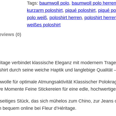
s
w
s
Tags:
baumwoll polo
, 
baumwoll polo herre
h
kurzarm poloshirt
, 
piqué poloshirt
, 
piqué po
a
:
i
polo weiß
, 
poloshirt herren
, 
poloshirt herre
s
C
r
weißes poloshirt
:
H
t
eviews (0)
C
F
B
H
l
F
4
a
u
9
itage verbindet klassische Eleganz mit modernem Trage
K
6
.
rt durch seine weiche Haptik und langlebige Qualität – 
u
9
0
e für optimale Atmungsaktivität Klassischer Polokrage
r
.
0
ve Momente Feine Stickereien für eine edle, hochwerti
z
0
.
a
elseitiges Stück, das sich mühelos zum Chino, zur Jeans 
0
r
en bequem online bei Fleur d’Héritage.
.
m